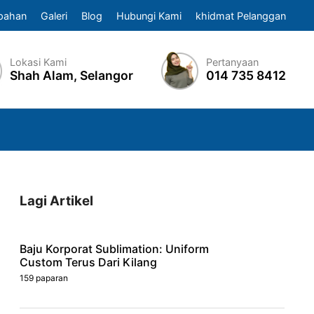
pahan
Galeri
Blog
Hubungi Kami
khidmat Pelanggan
Lokasi Kami
Pertanyaan
Shah Alam, Selangor
014 735 8412
Lagi Artikel
Baju Korporat Sublimation: Uniform
Custom Terus Dari Kilang
159 paparan