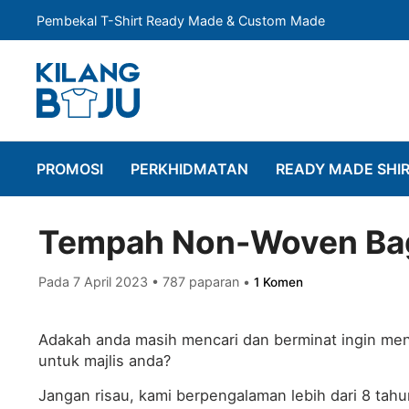
Pembekal T-Shirt Ready Made & Custom Made
PROMOSI
PERKHIDMATAN
READY MADE SHI
Tempah Non-Woven Bag 
Pada 7 April 2023
•
787 paparan
•
1 Komen
Adakah anda masih mencari dan berminat ingin me
untuk majlis anda?
Jangan risau, kami berpengalaman lebih dari 8 ta