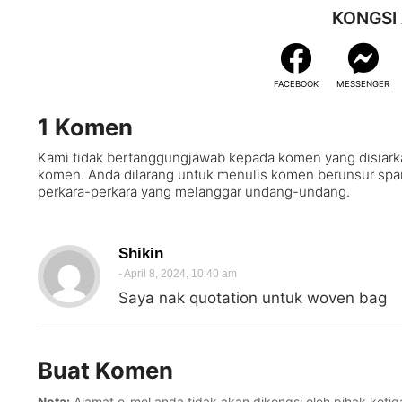
KONGSI 
FACEBOOK
MESSENGER
1 Komen
Kami tidak bertanggungjawab kepada komen yang disiark
komen. Anda dilarang untuk menulis komen berunsur spam, b
perkara-perkara yang melanggar undang-undang.
Shikin
-
April 8, 2024, 10:40 am
Saya nak quotation untuk woven bag
Buat Komen
Nota:
Alamat e-mel anda tidak akan dikongsi oleh pihak keti