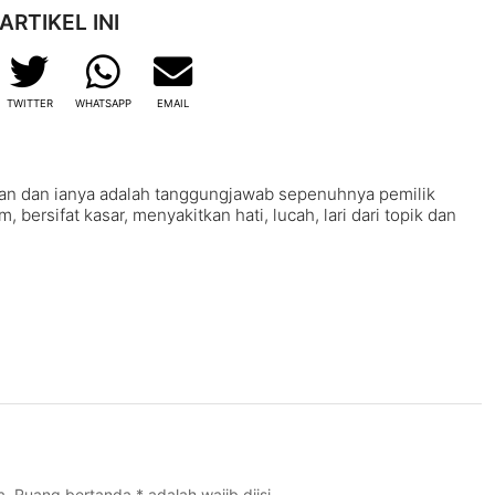
ARTIKEL INI
TWITTER
WHATSAPP
EMAIL
an dan ianya adalah tanggungjawab sepenuhnya pemilik
ersifat kasar, menyakitkan hati, lucah, lari dari topik dan
ga. Ruang bertanda
*
adalah wajib diisi.