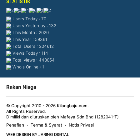
STATISTIK
Users Today : 70
Users Yesterday : 132
This Month : 2020
This Year : 59361
Total Users : 204612
Views Today : 114
Total views : 448054
Who's Online : 1
Rakan Niaga
© Copyright 2010 - 2026
Kilangbaju.com
.
All Rights Reserved.
Dimiliki dan diuruskan oleh Mafeya Sdn Bhd (1282041-T)
Penafian
Terma & Syarat
Notis Privasi
•
•
WEB DESIGN BY JARING DIGITAL