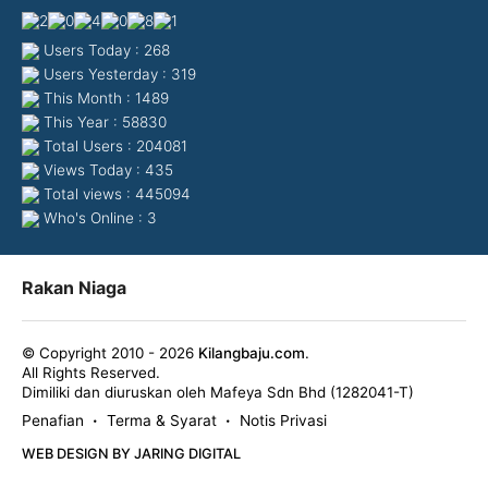
Users Today : 268
Users Yesterday : 319
This Month : 1489
This Year : 58830
Total Users : 204081
Views Today : 435
Total views : 445094
Who's Online : 3
Rakan Niaga
© Copyright 2010 - 2026
Kilangbaju.com
.
All Rights Reserved.
Dimiliki dan diuruskan oleh Mafeya Sdn Bhd (1282041-T)
Penafian
Terma & Syarat
Notis Privasi
•
•
WEB DESIGN BY JARING DIGITAL