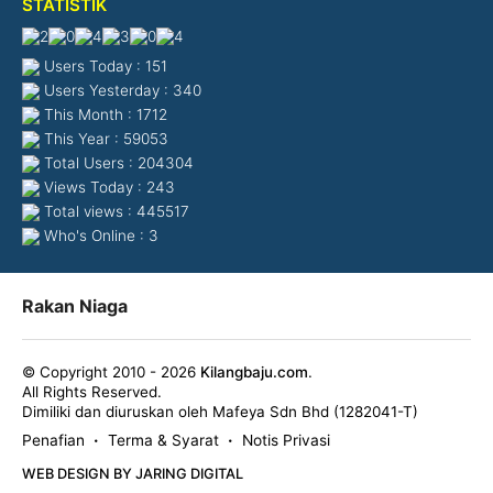
STATISTIK
Users Today : 151
Users Yesterday : 340
This Month : 1712
This Year : 59053
Total Users : 204304
Views Today : 243
Total views : 445517
Who's Online : 3
Rakan Niaga
© Copyright 2010 - 2026
Kilangbaju.com
.
All Rights Reserved.
Dimiliki dan diuruskan oleh Mafeya Sdn Bhd (1282041-T)
Penafian
Terma & Syarat
Notis Privasi
•
•
WEB DESIGN BY JARING DIGITAL