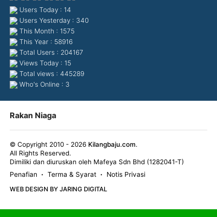
Users Today : 14
Users Yesterday : 340
This Month : 1575
This Year : 58916
Total Users : 204167
Views Today : 15
Total views : 445289
Who's Online : 3
Rakan Niaga
© Copyright 2010 - 2026
Kilangbaju.com
.
All Rights Reserved.
Dimiliki dan diuruskan oleh Mafeya Sdn Bhd (1282041-T)
Penafian
Terma & Syarat
Notis Privasi
•
•
WEB DESIGN BY JARING DIGITAL