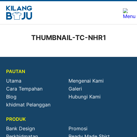
THUMBNAIL-TC-NHR1
PAUTAN
Utama
Mengenai Kami
Cara Tempahan
Galeri
Blog
Hubungi Kami
khidmat Pelanggan
PRODUK
Bank Design
Promosi
Perkhidmatan
Ready Made Shirt