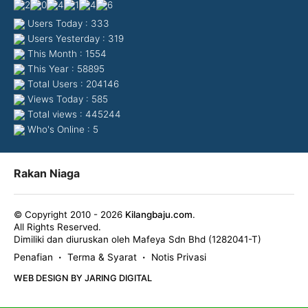
Users Today : 333
Users Yesterday : 319
This Month : 1554
This Year : 58895
Total Users : 204146
Views Today : 585
Total views : 445244
Who's Online : 5
Rakan Niaga
© Copyright 2010 - 2026
Kilangbaju.com
.
All Rights Reserved.
Dimiliki dan diuruskan oleh Mafeya Sdn Bhd (1282041-T)
Penafian
Terma & Syarat
Notis Privasi
•
•
WEB DESIGN BY JARING DIGITAL