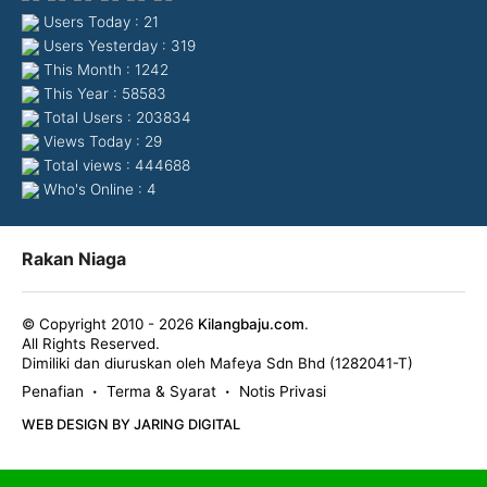
Users Today : 21
Users Yesterday : 319
This Month : 1242
This Year : 58583
Total Users : 203834
Views Today : 29
Total views : 444688
Who's Online : 4
Rakan Niaga
© Copyright 2010 - 2026
Kilangbaju.com
.
All Rights Reserved.
Dimiliki dan diuruskan oleh Mafeya Sdn Bhd (1282041-T)
Penafian
Terma & Syarat
Notis Privasi
•
•
WEB DESIGN BY JARING DIGITAL