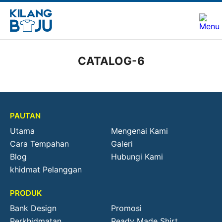
CATALOG-6
PAUTAN
Utama
Mengenai Kami
Cara Tempahan
Galeri
Blog
Hubungi Kami
khidmat Pelanggan
PRODUK
Bank Design
Promosi
Perkhidmatan
Ready Made Shirt