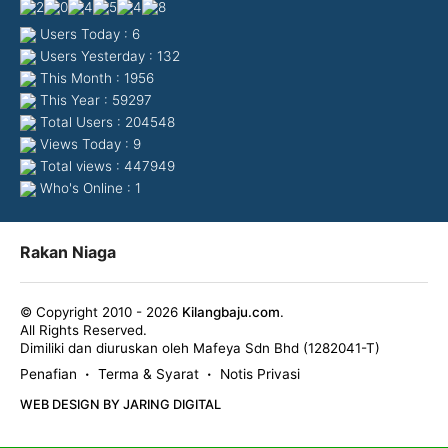
Users Today : 6
Users Yesterday : 132
This Month : 1956
This Year : 59297
Total Users : 204548
Views Today : 9
Total views : 447949
Who's Online : 1
Rakan Niaga
© Copyright 2010 - 2026
Kilangbaju.com
.
All Rights Reserved.
Dimiliki dan diuruskan oleh Mafeya Sdn Bhd (1282041-T)
Penafian
Terma & Syarat
Notis Privasi
•
•
WEB DESIGN BY JARING DIGITAL