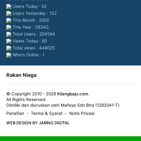
Users Today : 52
Users Yesterday : 132
This Month : 2002
This Year : 59343
Total Users : 204594
Views Today : 85
Total views : 448025
Who's Online : 1
Rakan Niaga
© Copyright 2010 - 2026
Kilangbaju.com
.
All Rights Reserved.
Dimiliki dan diuruskan oleh Mafeya Sdn Bhd (1282041-T)
Penafian
Terma & Syarat
Notis Privasi
•
•
WEB DESIGN BY JARING DIGITAL