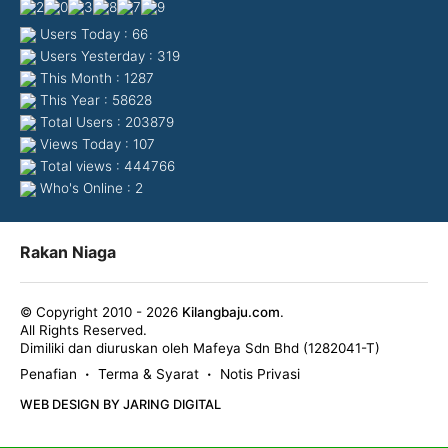
Users Today : 66
Users Yesterday : 319
This Month : 1287
This Year : 58628
Total Users : 203879
Views Today : 107
Total views : 444766
Who's Online : 2
Rakan Niaga
© Copyright 2010 - 2026
Kilangbaju.com
.
All Rights Reserved.
Dimiliki dan diuruskan oleh Mafeya Sdn Bhd (1282041-T)
Penafian
Terma & Syarat
Notis Privasi
•
•
WEB DESIGN BY JARING DIGITAL