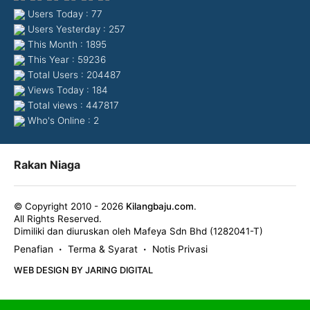
Users Today : 77
Users Yesterday : 257
This Month : 1895
This Year : 59236
Total Users : 204487
Views Today : 184
Total views : 447817
Who's Online : 2
Rakan Niaga
© Copyright 2010 - 2026
Kilangbaju.com
.
All Rights Reserved.
Dimiliki dan diuruskan oleh Mafeya Sdn Bhd (1282041-T)
Penafian
Terma & Syarat
Notis Privasi
•
•
WEB DESIGN BY JARING DIGITAL