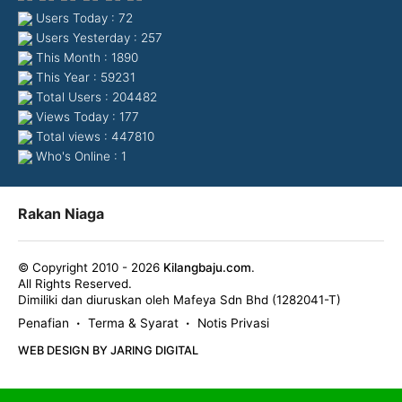
Users Today : 72
Users Yesterday : 257
This Month : 1890
This Year : 59231
Total Users : 204482
Views Today : 177
Total views : 447810
Who's Online : 1
Rakan Niaga
© Copyright 2010 - 2026
Kilangbaju.com
.
All Rights Reserved.
Dimiliki dan diuruskan oleh Mafeya Sdn Bhd (1282041-T)
Penafian
Terma & Syarat
Notis Privasi
•
•
WEB DESIGN BY JARING DIGITAL