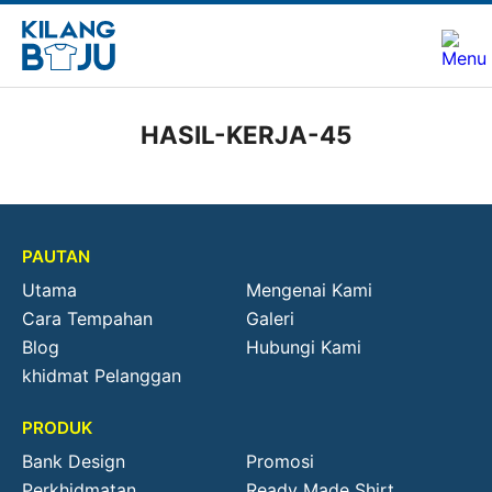
HASIL-KERJA-45
PAUTAN
Utama
Mengenai Kami
Cara Tempahan
Galeri
Blog
Hubungi Kami
khidmat Pelanggan
PRODUK
Bank Design
Promosi
Perkhidmatan
Ready Made Shirt