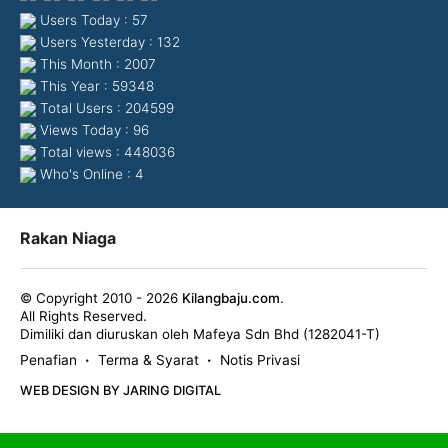
Users Today : 57
Users Yesterday : 132
This Month : 2007
This Year : 59348
Total Users : 204599
Views Today : 96
Total views : 448036
Who's Online : 4
Rakan Niaga
© Copyright 2010 - 2026
Kilangbaju.com
.
All Rights Reserved.
Dimiliki dan diuruskan oleh Mafeya Sdn Bhd (1282041-T)
Penafian
Terma & Syarat
Notis Privasi
•
•
WEB DESIGN BY JARING DIGITAL