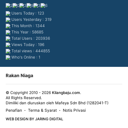
Users Today : 123
Users Yesterday : 319
This Month : 1344
This Year : 58685
Total Users : 203936
Views Today : 196
Total views : 444855
Who's Online : 1
Rakan Niaga
© Copyright 2010 - 2026
Kilangbaju.com
.
All Rights Reserved.
Dimiliki dan diuruskan oleh Mafeya Sdn Bhd (1282041-T)
Penafian
Terma & Syarat
Notis Privasi
•
•
WEB DESIGN BY JARING DIGITAL