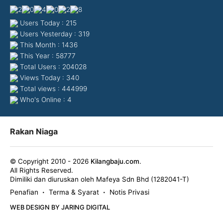
Users Today : 215
Users Yesterday : 319
This Month : 1436
This Year : 58777
Total Users : 204028
Views Today : 340
Total views : 444999
Who's Online : 4
Rakan Niaga
© Copyright 2010 - 2026
Kilangbaju.com
.
All Rights Reserved.
Dimiliki dan diuruskan oleh Mafeya Sdn Bhd (1282041-T)
Penafian
Terma & Syarat
Notis Privasi
•
•
WEB DESIGN BY JARING DIGITAL