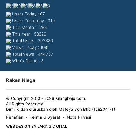
Users Today : 67
Users Yesterday : 319
This Month : 1288
This Year : 58629
Total Users : 203880
Views Today : 108
Total views : 444767
Who's Online : 3
Rakan Niaga
© Copyright 2010 - 2026
Kilangbaju.com
.
All Rights Reserved.
Dimiliki dan diuruskan oleh Mafeya Sdn Bhd (1282041-T)
Penafian
Terma & Syarat
Notis Privasi
•
•
WEB DESIGN BY JARING DIGITAL