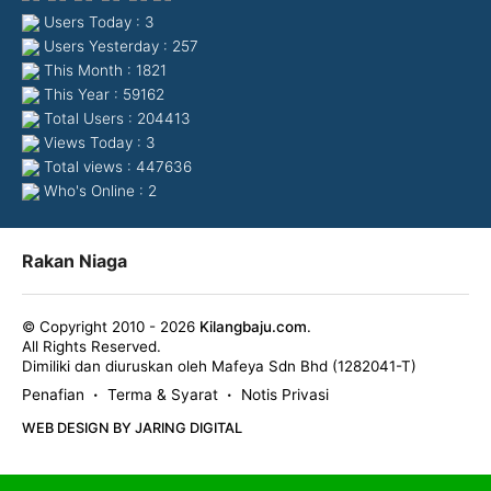
Users Today : 3
Users Yesterday : 257
This Month : 1821
This Year : 59162
Total Users : 204413
Views Today : 3
Total views : 447636
Who's Online : 2
Rakan Niaga
© Copyright 2010 - 2026
Kilangbaju.com
.
All Rights Reserved.
Dimiliki dan diuruskan oleh Mafeya Sdn Bhd (1282041-T)
Penafian
Terma & Syarat
Notis Privasi
•
•
WEB DESIGN BY JARING DIGITAL