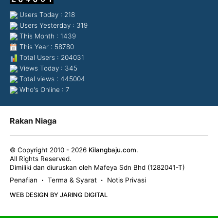
Users Today : 218
Users Yesterday : 319
This Month : 1439
This Year : 58780
Total Users : 204031
Views Today : 345
Total views : 445004
Who's Online : 7
Rakan Niaga
© Copyright 2010 - 2026
Kilangbaju.com
.
All Rights Reserved.
Dimiliki dan diuruskan oleh Mafeya Sdn Bhd (1282041-T)
Penafian
Terma & Syarat
Notis Privasi
•
•
WEB DESIGN BY JARING DIGITAL