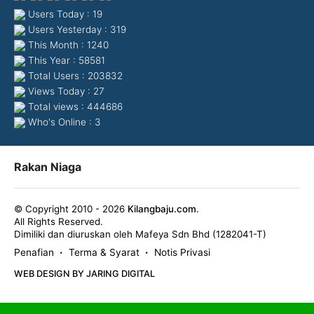
Users Today : 19
Users Yesterday : 319
This Month : 1240
This Year : 58581
Total Users : 203832
Views Today : 27
Total views : 444686
Who's Online : 3
Rakan Niaga
© Copyright 2010 - 2026
Kilangbaju.com
.
All Rights Reserved.
Dimiliki dan diuruskan oleh Mafeya Sdn Bhd (1282041-T)
Penafian
Terma & Syarat
Notis Privasi
•
•
WEB DESIGN BY JARING DIGITAL