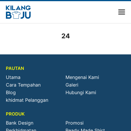
24
PAUTAN
Utama
Mengenai Kami
Cara Tempahan
Galeri
Blog
Hubungi Kami
khidmat Pelanggan
PRODUK
Bank Design
Promosi
Perkhidmatan
Ready Made Shirt