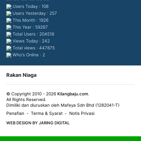
Users Today : 108
Users Yesterday : 257
This Month : 1926
This Year : 59267
Total Users : 204518
Views Today : 242
Total views : 447875
Who's Online : 2
Rakan Niaga
© Copyright 2010 - 2026
Kilangbaju.com
.
All Rights Reserved.
Dimiliki dan diuruskan oleh Mafeya Sdn Bhd (1282041-T)
Penafian
Terma & Syarat
Notis Privasi
•
•
WEB DESIGN BY JARING DIGITAL