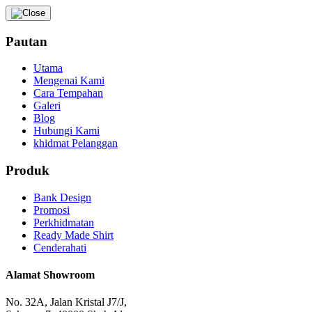
Pautan
Utama
Mengenai Kami
Cara Tempahan
Galeri
Blog
Hubungi Kami
khidmat Pelanggan
Produk
Bank Design
Promosi
Perkhidmatan
Ready Made Shirt
Cenderahati
Alamat Showroom
No. 32A, Jalan Kristal J7/J,