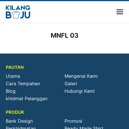
MNFL 03
PAUTAN
Utama
Mengenai Kami
Cara Tempahan
Galeri
Blog
Hubungi Kami
khidmat Pelanggan
PRODUK
Bank Design
Promosi
Perkhidmatan
Ready Made Shirt