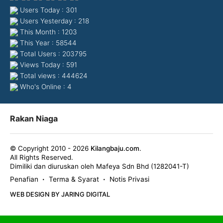
Users Today : 301
Users Yesterday : 218
This Month : 1203
This Year : 58544
Total Users : 203795
Views Today : 591
Total views : 444624
Who's Online : 4
Rakan Niaga
© Copyright 2010 - 2026
Kilangbaju.com
.
All Rights Reserved.
Dimiliki dan diuruskan oleh Mafeya Sdn Bhd (1282041-T)
Penafian
Terma & Syarat
Notis Privasi
•
•
WEB DESIGN BY JARING DIGITAL